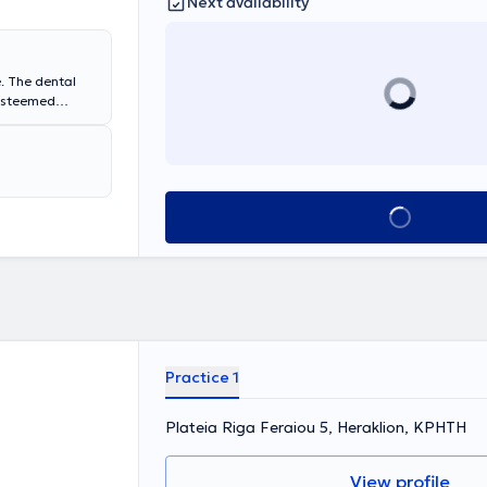
Next availability
al
 esteemed
Book appointment
Practice 1
Plateia Riga Feraiou 5, Heraklion, ΚΡΗΤΗ
View profile