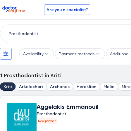
doctoranytime
Are you a specialist?
Availability
Payment methods
Additional f
1
Prosthodontist in Kriti
Kriti
Arkalochori
Archanes
Heraklion
Malia
Mire
Aggelakis Emmanouil
Prosthodontist
New partner