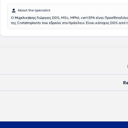
About the specialist
Ο
Μιχελινάκης Γιώργος
DDS, MSc, MPhil, cert EPA είναι Προσθετολόγ
της CreteImplants που εδρεύει στο Ηράκλειο. Είναι κάτοχος DDS από 
Αθηνων και MSC, MPhil από το Πανεπιστήμιο Manchester. Στην Οδοντι
έχει ενσωματωθεί η τελευταία λέξη της οδοντιατρικής τεχνολογίας σ
την άρτια επιστημονική κατάρτιση και το ευχάριστο περιβάλλον. Έτσι,
το καλύτερο δυνατό θεραπευτικό αποτέλεσμα το οποίο ανταποκρίνεται
σύγχρονες απαιτήσεις του κάθε ασθενή μας. Οι συνεργάτες οδοντιάτρ
διαθέτουν πολυετή εμπειρία και εξειδικευμένη τεχνογνωσία στο αντικε
οδοντιατρικής επιστήμης. Επιπρόσθετα, συμμετέχουν στα επιστημονικ
τομέα τους με βραβευμένες εργασίες και συνεχείς δημοσιεύσεις σε ελ
διεθνή περιοδικά του κλάδου ειδίκευσης τους. Παρέχεται ολοκληρωμένη περίθαλψη
χρησιμοποιώντας τα πιο σύγχρονα μέσα και εξατομικευμένα πλάνα θ
τις ανάγκες εκάστοτε ασθενή.
Re