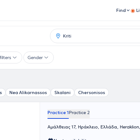
Find
L
ilters
Gender
s
Nea Alikarnassos
Skalani
Chersonisos
Practice 1
Practice 2
Αμάλθειας 17, Ηράκλειο, Ελλάδα, Heraklio