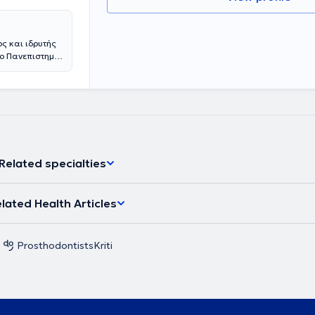
ος και ιδρυτής
το Πανεπιστημιο
ατρική Κλινική
ε συνδυασμό με
 εξασφαλίζεται
 στις
οι της κλινικής
ίμενο της
ά δρώμενα του
ληνικά και
Related specialties
εραπείας για
lated Health Articles
Prosthodontists
Kriti