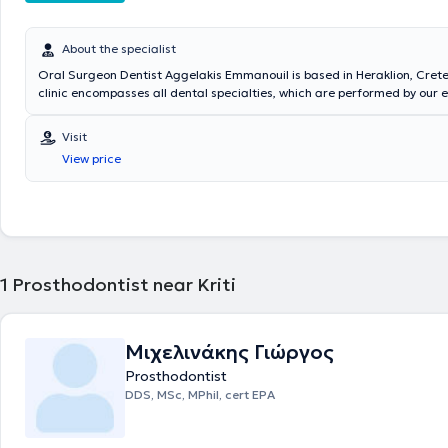
About the specialist
Oral Surgeon Dentist Aggelakis Emmanouil is based in Heraklion, Crete. The dent
clinic encompasses all dental specialties, which are performed by our
doctors. Our experienced dental staff specializes in: Cosmetic Dentistry (Whitening)
Prosthetic Dentistry Periodontal Therapy Implants Oral Surgical Procedures
Visit
Orthodontic Treatment Preventive Dentistry Endodontics Pediatric Dentistry
View price
Conducting Panoramic Radiographs
1
Prosthodontist near Kriti
Μιχελινάκης Γιώργος
Prosthodontist
DDS, MSc, MPhil, cert EPA