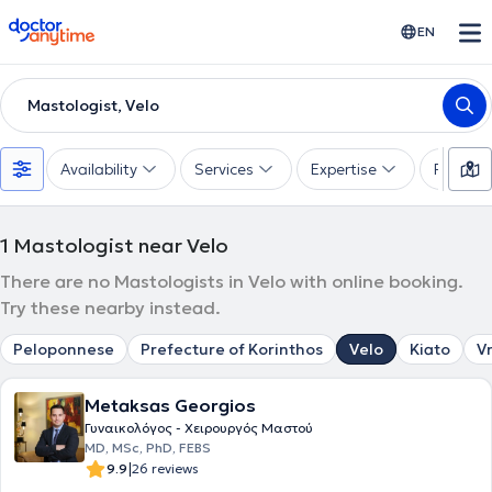
doctoranytime
EN
Mastologist, Velo
Availability
Services
Expertise
Paymen
1
Mastologist near Velo
There are no Mastologists in Velo with online booking.
Try these nearby instead.
Peloponnese
Prefecture of Korinthos
Velo
Kiato
V
Metaksas Georgios
Γυναικολόγος - Χειρουργός Μαστού
MD, MSc, PhD, FEBS
|
9.9
26 reviews