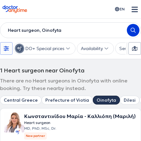
doctoranytime
EN
Heart surgeon, Oinofyta
DO+ Special prices
Availability
Services
1
Heart surgeon near Oinofyta
There are no Heart surgeons in Oinofyta with online
booking. Try these nearby instead.
Central Greece
Prefecture of Viotia
Oinofyta
Dilesi
Κωνσταντινίδου Μαρία - Καλλιόπη (Μαριλή)
Heart surgeon
MD, PhD, MSc, Dr.
New partner