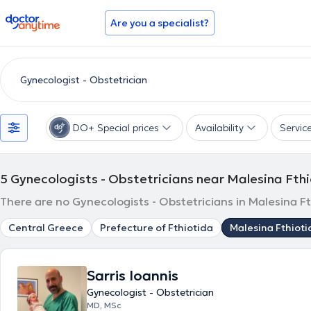
doctoranytime
Are you a specialist?
DO+ Special prices
Availability
Servic
5
Gynecologists - Obstetricians near Malesina Fth
There are no Gynecologists - Obstetricians in Malesina Ft
Central Greece
Prefecture of Fthiotida
Malesina Fthioti
Sarris Ioannis
Gynecologist - Obstetrician
MD, MSc