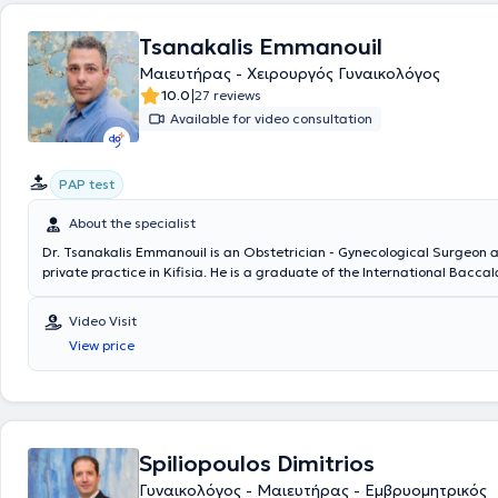
Tsanakalis Emmanouil
Μαιευτήρας - Χειρουργός Γυναικολόγος
|
10.0
27 reviews
Available for video consultation
PAP test
About the specialist
Dr. Tsanakalis Emmanouil is an Obstetrician - Gynecological Surgeon 
private practice in Kifisia. He is a graduate of the International Bacc
continued his studies at Brunel University as well as Kingston University
degrees in Medical Genetics, Medicine, and two postgraduate degree
Video Visit
the surgical part of his specialty at the Konstantopouleio General Hosp
View price
while the gynecological and obstetric part at Alexandra General Hospit
Obstetrician and Gynecological Surgeon, Dr. Tsanakalis Emmanouil spe
providing high-level care for women throughout pregnancy and childbir
Spiliopoulos Dimitrios
Γυναικολόγος - Μαιευτήρας - Εμβρυομητρικός