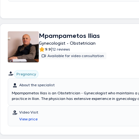
"Venizeleio" and at the General Hospital of Athens "Alexandra," where 
significant clinical experience. Finally, he specializes in gynecological in
collaborates with several private clinics, such as IASO Athens and Lari
Mpampametos Ilias
Gynecologist - Obstetrician
|
9.9
12 reviews
Available for video consultation
Pregnancy
About the specialist
Mpampametos Ilias is an Obstetrician - Gynecologist who maintains a 
practice in Ilion. The physician has extensive experience in gynecology 
with numerous deliveries and surgeries to his credit. He specializes in
pathology and high-risk pregnancy, as well as gynecological infertility.
Video Visit
offered at the clinic include Pap tests, cultures, ultrasounds of the ute
View price
among others.