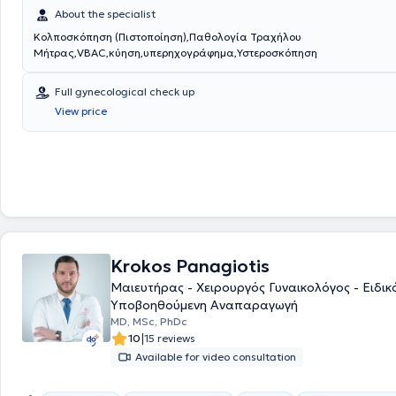
wide range of cases with scientific precision, extensive experience, an
About the specialist
focusing on the specific needs of each patient.
Κολποσκόπηση (Πιστοποίηση),Παθολογία Τραχήλου
Μήτρας,VBAC,κύηση,υπερηχογράφημα,Υστεροσκόπηση
Full gynecological check up
View price
Krokos Panagiotis
Μαιευτήρας - Χειρουργός Γυναικολόγος - Ειδικ
Υποβοηθούμενη Αναπαραγωγή
MD, MSc, PhDc
|
10
15 reviews
Available for video consultation