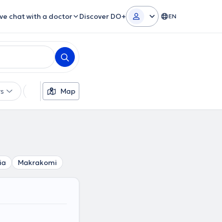
ive chat with a doctor
Discover DO+
EN
rs
Languages
Map
Insurances
Gender
ia
Makrakomi