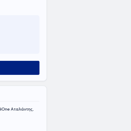
t
One Αταλάντης,