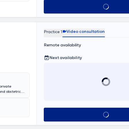
he gained
Book appointmen
fertility and
ssa.
Video consultation
Practice 1
Remote availability
Next availability
private
and obstetrics,
 pregnancy
 Other services
rus and ovaries,
Book appointmen