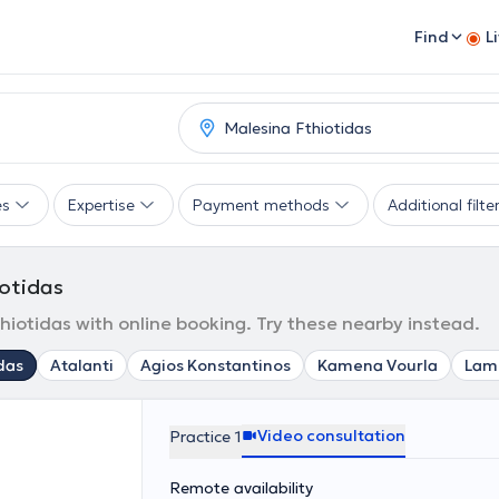
Find
L
es
Expertise
Payment methods
Additional filte
iotidas
hiotidas with online booking. Try these nearby instead.
das
Atalanti
Agios Konstantinos
Kamena Vourla
Lam
Video consultation
Practice 1
Remote availability