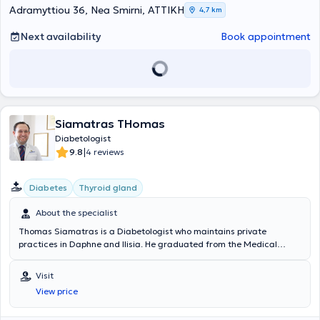
Adramyttiou 36, Nea Smirni, ΑΤΤΙΚΗ
4,7 km
Next availability
Book appointment
Siamatras THomas
Diabetologist
|
9.8
4 reviews
Diabetes
Thyroid gland
About the specialist
Thomas Siamatras is a Diabetologist who maintains private
practices in Daphne and Ilisia. He graduated from the Medical
School of the National and Kapodistrian University of Athens and
completed a postgraduate program in Endocrine Cancer Research
Visit
at Johns Hopkins University in the United States of America. He
View price
trained in the Hyperbaric and Diving Medicine Department at a
specialized school of the Hellenic Navy and conducted clinical