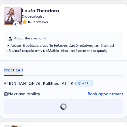
Loufa Theodora
Diabetologist
|
10
9 reviews
About the specialist
Η Λούφα Θεοδώρα είναι Παθολόγος-Διαβητολόγος και διατηρεί
ιδιωτικό ιατρείο στην Καλλιθέα. Είναι απόφοιτη της Ιατρικής
σχολής του Αριστοτέλειου Πανεπιστήμιου Θεσσαλονίκης και
Διδάκτωρ στο Εθνικό και Καποδιστριακό Πανεπιστήμιο Αθηνών.
Τελείωσε την 5ετή εκπαίδευση στην Κλινική της Παθολογικής
Practice 1
Φυσιολογίας του Πανεπιστημίου Αθηνών του ΛαΪκού Νοσοκομείου.
Υπηρέτησε από 9/3/2001 ως επιμελήτρια &
Διευθύντρια από το
2016 έως το 2023 στο Γενικό Νοσοκομείο Ασκληπιείο Βούλας ως
ΑΓΙΩΝ ΠΑΝΤΩΝ 76, Kallithea, ΑΤΤΙΚΗ
4,3 km
ειδικός παθολόγος & από το 2008 έως 2023 επιστημονικά
υπεύθυνος του εξωτερικού Διαβητολογικού Ιατρείου αυτού.
Next availability
Book appointment
Επιπλέον διετέλεσε από 1992 έως 1997 Διευθύντρια
στην
Θεραπευτική Κλινική Αθηνών Συγγρού 202 Καλλιθέας.
Επί 6ετία τακτικό μέλος στο Επιστημονικό Συμβούλιο του Γενικού
Νοσοκομείου Ασκληπιείου Βούλας.
Διευθύντρια Σύνταξης στο περιοδικό «Ασκληπιειακά Χρονικά»
Μέλος της Συντακτικής Επιτροπής του περιοδικού «Σύγχρονη