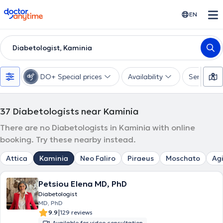
doctoranytime
EN
Diabetologist, Kaminia
DO+ Special prices
Availability
Services
37
Diabetologists near Kaminia
There are no Diabetologists in Kaminia with online
booking. Try these nearby instead.
Attica
Kaminia
Neo Faliro
Piraeus
Moschato
Agi
Petsiou Elena MD, PhD
Diabetologist
MD, PhD
|
9.9
129 reviews
Available for video consultation