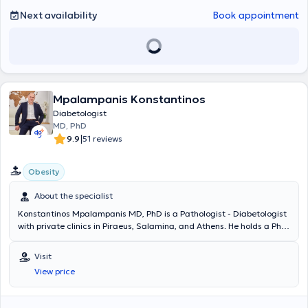
Next availability
Book appointment
Mpalampanis Konstantinos
Diabetologist
MD, PhD
|
9.9
51 reviews
Obesity
About the specialist
Konstantinos Mpalampanis MD, PhD is a Pathologist - Diabetologist
with private clinics in Piraeus, Salamina, and Athens. He holds a PhD
from the Medical School of the University of Patras, where he also
earned his medical degree. He is certified in SCOPE (World Obesity
Visit
Federation), BLS/AED (Basic Life Support), and ILS/AED (Immediate
View price
Life Support) by the European Resuscitation Council. He completed
his specialty training in Pathology at the 2nd Propaedeutic
Pathological Clinic of the University of Athens and has since been a