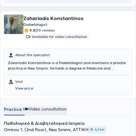
Zahariadis Konstantinos
Diabetologist
|
9.8
39 reviews
Available for video consultation
About the specialist
Zaxariadis Konstantinos is a Diabetologist and maintains a private
practice in Nea Smyrni. He holds a degree in Medicine and
Pharmacy from the University of Craiova and has specialized in
general medicine at the General State Hospital of Nikaia.
Visit
Additionally, he continues to attend numerous national and
View price
international conferences to ensure his ongoing education. He is a
member of the Hellenic Diabetological Association, the Hellenic
Society of General Medicine, the American Diabetes Association,
and the Hellenic Society of Hypertension and Cardiovascular
Video consultation
Practice 1
Protection. The doctor has experience in blood pressure regulation,
management of obesity and asthma, as well as smoking cessation
Παθολογικό & Διαβητολογικό Ιατρείο
assistance. Through his professional experience in major and
renowned hospitals in Greece, he is capable of managing a wide
Omirou 1, (2nd floor), Nea Smirni, ΑΤΤΙΚΗ
4,5 km
range of conditions in his private practice.