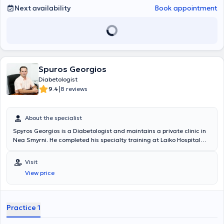
Next availability
Book appointment
Spuros Georgios
Diabetologist
|
9.4
8 reviews
About the specialist
Spyros Georgios is a Diabetologist and maintains a private clinic in
Nea Smyrni. He completed his specialty training at Laiko Hospital
and undertook clinical and laboratory training in diabetes mellitus
at the Diabetology Clinic of the First Propaedeutic Department of
Visit
the University of Athens.
View price
Practice 1