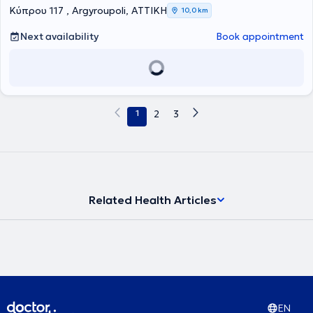
the General Hospital of Athens Evangelismos and Head of the
Κύπρου 117 , Argyroupoli, ΑΤΤΙΚΗ
10,0 km
Diabetology Clinic of the 3rd Internal Medicine Department of the
same hospital. She has participated as a speaker in numerous
Next availability
Book appointment
medical conferences and scientific seminars and possesses a rich
body of work with publications in international and Greek scientific
journals.
1
2
3
Related Health Articles
EN