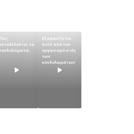
Πώς
Εξαφανίζεται
μεταδίδονται τα
ποτέ από τον
κονδυλώματα;
οργανισμό ο ιός
των
κονδυλωμάτων;