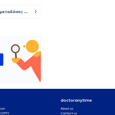
Εάν κάποιος έχει τον ιό hpv στο στόμα του και κάποιος άλλος φάει από το φαγητό που έτρωγε ο ίδιος,θα το μεταδόσει; Μεταδίδεται με κοινή χρήση μαχαιροπηρουνων, ποτηριών;
e
doctoranytime
tion
About us
 EOPYY
Contact us