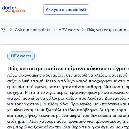
doctoranytime
Are you a specialist?
Ask our specialists
HPV warts
Πώς να αντιμετωπίσω
HPV warts
Πώς να αντιμετωπίσω επίμονα κόκκινα στίγματ
Λόγω οικονομικής αδυναμίας, δεν μπορώ να κλείσω ραντεβού κ
σεξουαλική επαφή. Μετά από λίγο καιρό προχωρήσαμε στο πρω
εμπειρία από εμένα, οπότε ήταν πάντα καθαρή. Μια φορά, όμ
άσχημα. Μετά από λίγες μέρες, εμφανίστηκαν μικρά κόκκινα 
γιατρό, μου είπε να βάλω μια κρέμα που λεγόταν Δοκταντόρ 
για τουλάχιστον μία εβδομάδα. Προφανώς, μου πρότεινε και
χειμώνα αντιμετωπίζω πάλι το ίδιο πρόβλημα. Αυτή τη φορά, 
και τρεις μήνες. Ξεκίνησε με ένα μικρό που δεν έδωσα σημασία
ατύχημα. Πλέον κάνουμε μόνο πρωκτικό για προσωπικούς της
αν μπορώ να ξανακάνω την ίδια θεραπεία ή αν έχει να μου πρ