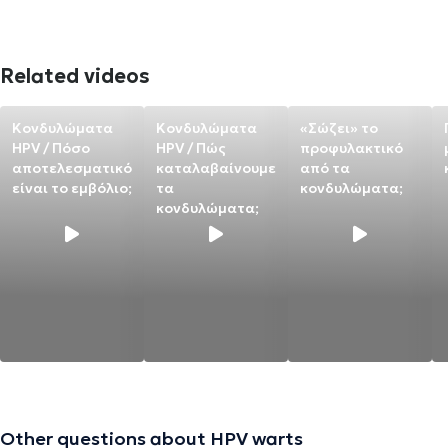
Related videos
Κονδυλώματα
Κονδυλώματα
«Σώζει» το
HPV / Πόσο
HPV / Πώς
προφυλακτικό
αποτελεσματικό
καταλαβαίνουμε
από τα
είναι το εμβόλιο;
τα
κονδυλώματα;
κονδυλώματα;
Other questions about HPV warts