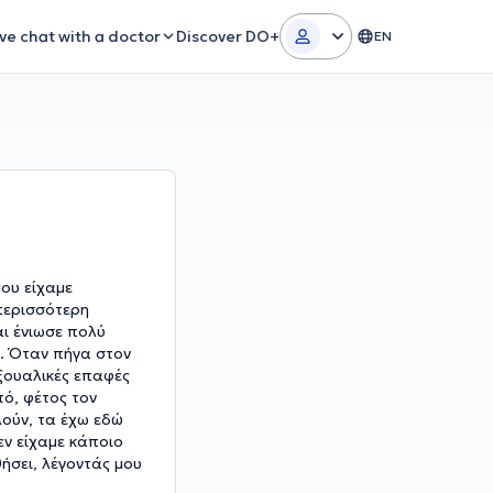
ive chat with a doctor
Discover DO+
EN
μου είχαμε
περισσότερη
αι ένιωσε πολύ
ν. Όταν πήγα στον
ξουαλικές επαφές
ό, φέτος τον
λούν, τα έχω εδώ
εν είχαμε κάποιο
ήσει, λέγοντάς μου