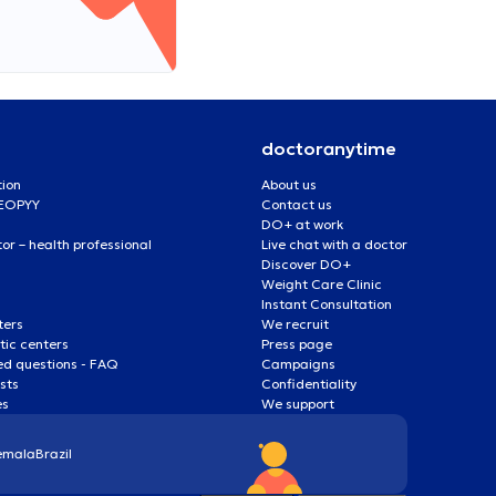
doctoranytime
tion
About us
 EOPYY
Contact us
DO+ at work
r – health professional
Live chat with a doctor
Discover DO+
Weight Care Clinic
Instant Consultation
ters
We recruit
ic centers
Press page
ed questions - FAQ
Campaigns
ists
Confidentiality
es
We support
emala
Brazil