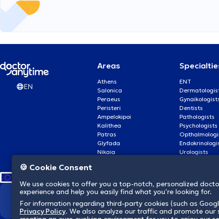
Areas
Specialtie
Athens
ENT
EN
Salonica
Dermatologis
Peraeus
Gynaikologist
Peristeri
Dentists
Ampelokipoi
Pathologists
Kalithea
Psychologists
Patras
Opthalmologi
Glyfada
Endokrinologi
Nikaia
Urologists
Nea Smyrni
Cardiologists
🍪 Cookie Consent
We use cookies to offer you a top-notch, personalized doct
experience and help you easily find what you’re looking for.
We revolutionize hea
For information regarding third-party cookies (such as Googl
Privacy Policy
. We also analyze our traffic and promote our s