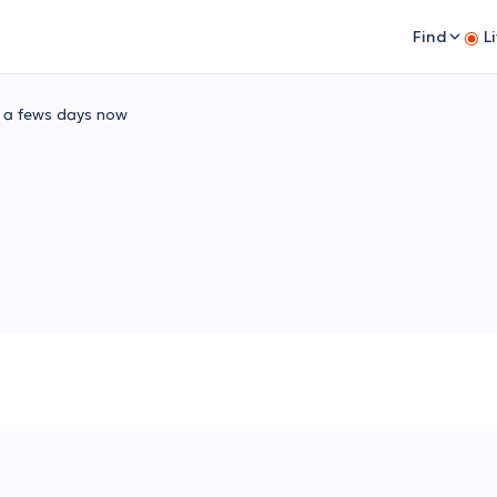
Find
L
or a fews days now