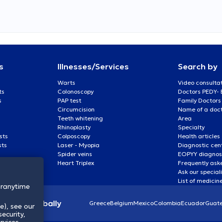
s
Illnesses/Services
Search by
Warts
Video consulta
ts
Colonoscopy
Doctors PEDY-
s
PAP test
Family Doctors
Circumcision
Name of a docto
Teeth whitening
Area
Rhinoplasty
Specialty
sts
Colposcopy
Health articles
sts
Laser - Myopia
Diagnostic cen
Spider veins
EOPYY diagnost
Heart Triplex
Frequently ask
Ask our special
List of medicin
oranytime
lthcare globally
Greece
Belgium
Mexico
Colombia
Ecuador
Guat
e), see our
ecurity,