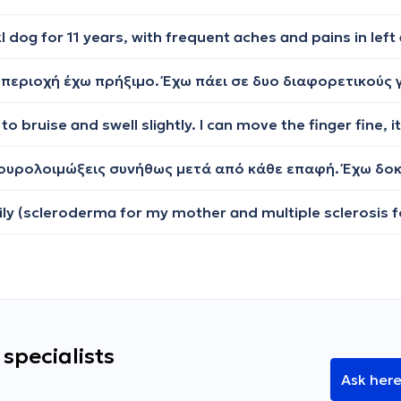
specialists
Ask her