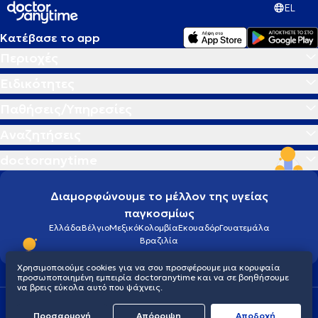
EL
Κατέβασε το app
Περιοχές
Ειδικότητες
Παθήσεις/Υπηρεσίες
Αναζητήσεις
doctoranytime
Διαμορφώνουμε το μέλλον της υγείας
παγκοσμίως
Ελλάδα
Βέλγιο
Μεξικό
Κολομβία
Εκουαδόρ
Γουατεμάλα
Βραζιλία
Χρησιμοποιούμε cookies για να σου προσφέρουμε μια κορυφαία
προσωποποιημένη εμπειρία doctoranytime και να σε βοηθήσουμε
να βρεις εύκολα αυτό που ψάχνεις.
Οροι χρήσης
Cookies
Πολιτική προστασίας προσωπικού απορρήτου
Προσαρμογή
© 2026 doctoranytime
Απόρριψη
Aποδοχή