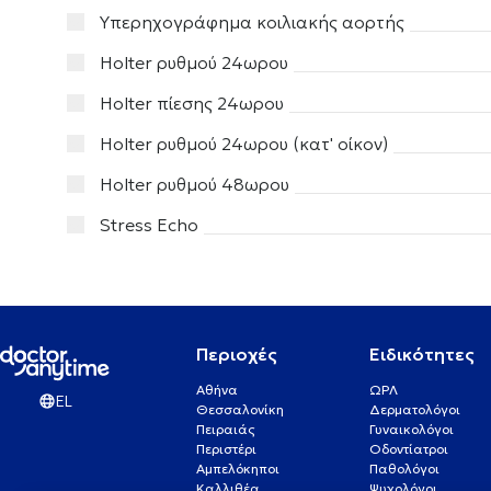
Υπερηχογράφημα κοιλιακής αορτής
Holter ρυθμού 24ωρου
Holter πίεσης 24ωρου
Holter ρυθμού 24ωρου (κατ' οίκον)
Holter ρυθμού 48ωρου
Stress Echo
Περιοχές
Ειδικότητες
Αθήνα
ΩΡΛ
EL
Θεσσαλονίκη
Δερματολόγοι
Πειραιάς
Γυναικολόγοι
Περιστέρι
Οδοντίατροι
Αμπελόκηποι
Παθολόγοι
Καλλιθέα
Ψυχολόγοι