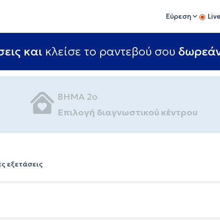
Εύρεση
Liv
εις και
κλείσε το ραντεβού σου
δωρεά
ΒΗΜΑ 2ο
Επιλογή διαγνωστικού κέντρου
ές εξετάσεις