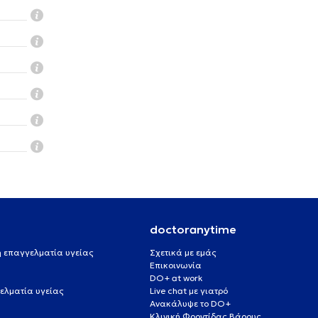
doctoranytime
 ή επαγγελματία υγείας
Σχετικά με εμάς
Επικοινωνία
DO+ at work
ελματία υγείας
Live chat με γιατρό
Ανακάλυψε το DO+
Κλινική Φροντίδας Βάρους