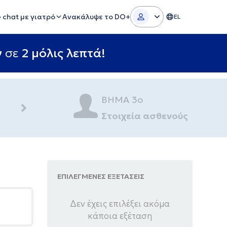
e chat με γιατρό
Ανακάλυψε το DO+
EL
ν
σε
2 μόλις λεπτά!
ΒΗΜΑ 3ο
Στοιχεία ασθενούς
ΕΠΙΛΕΓΜΕΝΕΣ ΕΞΕΤΑΣΕΙΣ
Δεν έχεις επιλέξει ακόμα
κάποια εξέταση