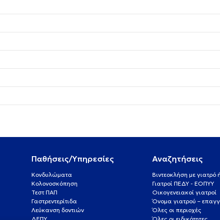
Παθήσεις/Υπηρεσίες
Αναζητήσεις
Κονδυλώματα
Βιντεοκλήση με γιατρό
Κολονοσκόπηση
Γιατροί ΠΕΔΥ - ΕΟΠΥΥ
Τεστ ΠΑΠ
Οικογενειακοί γιατροί
Γαστρεντερίτιδα
Όνομα γιατρού – επαγγ
Λεύκανση δοντιών
Όλες οι περιοχές
ΔΕΠΥ
Όλες οι ειδικότητες