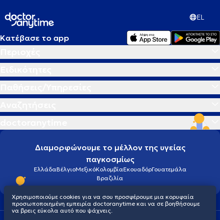
EL
Κατέβασε το app
Περιοχές
Ειδικότητες
Παθήσεις/Υπηρεσίες
Αναζητήσεις
doctoranytime
Διαμορφώνουμε το μέλλον της υγείας
παγκοσμίως
Ελλάδα
Βέλγιο
Μεξικό
Κολομβία
Εκουαδόρ
Γουατεμάλα
Βραζιλία
Χρησιμοποιούμε cookies για να σου προσφέρουμε μια κορυφαία
προσωποποιημένη εμπειρία doctoranytime και να σε βοηθήσουμε
να βρεις εύκολα αυτό που ψάχνεις.