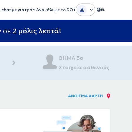
e chat με γιατρό
Ανακάλυψε το DO+
EL
ν
σε
2 μόλις λεπτά!
ΒΗΜΑ 3ο
Στοιχεία ασθενούς
ΑΝΟΙΓΜΑ ΧΑΡΤΗ