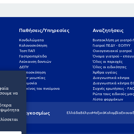
Παθήσεις/Υπηρεσίες
Αναζητήσεις
Κονδυλώματα
Βιντεοκλήση με γιατρό
Κολονοσκόπηση
Γιατροί ΠΕΔΥ - ΕΟΠΥΥ
Τεστ ΠΑΠ
Οικογενειακοί γιατροί
Γαστρεντερίτιδα
Όνομα γιατρού – επαγγ
Λεύκανση δοντιών
Όλες οι περιοχές
ΔΕΠΥ
Όλες οι ειδικότητες
Κολποσκόπηση
Άρθρα υγείας
Laser μυωπίας
Διαγνωστικά κέντρα
Πνευμονία
Διαγνωστικά κέντρα 
φαία
Καρκίνος του πνεύμονα
Συχνές ερωτήσεις - FA
σουμε να
Ρώτα τους ειδικούς μα
Λίστα φαρμάκων
σότερα
εψιμότητα
ς υγείας παγκοσμίως
Ελλάδα
Βέλγιο
Μεξικό
Κολομβία
Εκουαδ
ελίσσεται