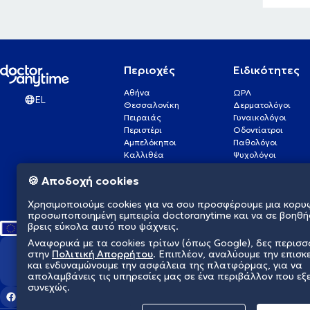
Περιοχές
Ειδικότητες
Αθήνα
ΩΡΛ
EL
Θεσσαλονίκη
Δερματολόγοι
Πειραιάς
Γυναικολόγοι
Περιστέρι
Οδοντίατροι
Αμπελόκηποι
Παθολόγοι
Καλλιθέα
Ψυχολόγοι
Πάτρα
Οφθαλμίατροι
🍪 Αποδοχή cookies
Γλυφάδα
Ενδοκρινολόγοι
Νίκαια
Ουρολόγοι
Χρησιμοποιούμε cookies για να σου προσφέρουμε μια κορυ
Νέα Σμύρνη
Καρδιολόγοι
προσωποποιημένη εμπειρία doctoranytime και να σε βοηθή
βρεις εύκολα αυτό που ψάχνεις.
Αναφορικά με τα cookies τρίτων (όπως Google), δες περισ
στην
Πολιτική Απορρήτου
. Επιπλέον, αναλύουμε την επισκ
Διαμορφώνουμε το μέλλον τη
και ενδυναμώνουμε την ασφάλεια της πλατφόρμας, για να
απολαμβάνεις τις υπηρεσίες μας σε ένα περιβάλλον που εξ
συνεχώς.