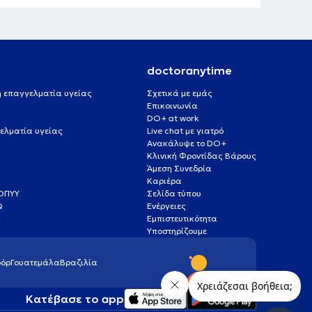
doctoranytime
 ή επαγγελματία υγείας
Σχετικά με εμάς
Επικοινωνία
DO+ at work
ελματία υγείας
Live chat με γιατρό
Ανακάλυψε το DO+
Κλινική Φροντίδας Βάρους
Άμεση Συνεδρία
Καριέρα
ΕΟΠΥΥ
Σελίδα τύπου
Q
Ενέργειες
ς
Εμπιστευτικότητα
Υποστηρίζουμε
όρ
Γουατεμάλα
Βραζιλία
Κατέβασε το app