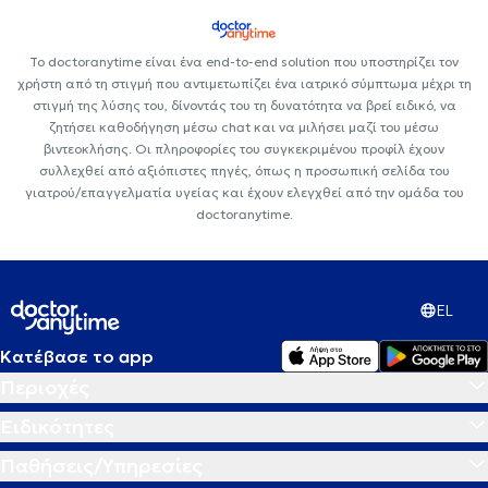
Το doctoranytime είναι ένα end-to-end solution που υποστηρίζει τον
χρήστη από τη στιγμή που αντιμετωπίζει ένα ιατρικό σύμπτωμα μέχρι τη
στιγμή της λύσης του, δίνοντάς του τη δυνατότητα να βρεί ειδικό, να
ζητήσει καθοδήγηση μέσω chat και να μιλήσει μαζί του μέσω
βιντεοκλήσης. Οι πληροφορίες του συγκεκριμένου προφίλ έχουν
συλλεχθεί από αξιόπιστες πηγές, όπως η προσωπική σελίδα του
γιατρού/επαγγελματία υγείας και έχουν ελεγχθεί από την ομάδα του
doctoranytime.
EL
Κατέβασε το app
Περιοχές
Ειδικότητες
Παθήσεις/Υπηρεσίες