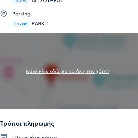
ΑΓ. ΣΩΤΗΡΑΣ
180m
Parking
PARKIT
1,07km
Κάνε κλικ εδώ για να δεις τον χάρτη
Τρόποι πληρωμής
Πληρωμή με κάρτα