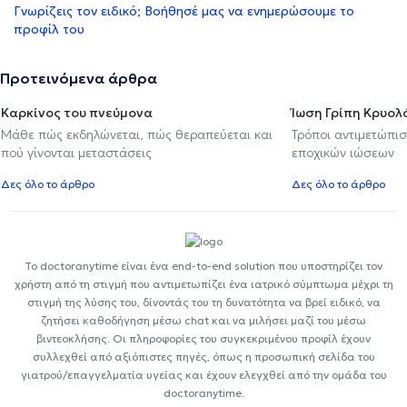
Γνωρίζεις τον ειδικό; Βοήθησέ μας να ενημερώσουμε το
προφίλ του
Προτεινόμενα άρθρα
Καρκίνος του πνεύμονα
Ίωση Γρίπη Κρυο
Μάθε πώς εκδηλώνεται, πώς θεραπεύεται και
Τρόποι αντιμετώπι
πού γίνονται μεταστάσεις
εποχικών ιώσεων
Δες όλο το άρθρο
Δες όλο το άρθρο
Το doctoranytime είναι ένα end-to-end solution που υποστηρίζει τον
χρήστη από τη στιγμή που αντιμετωπίζει ένα ιατρικό σύμπτωμα μέχρι τη
στιγμή της λύσης του, δίνοντάς του τη δυνατότητα να βρεί ειδικό, να
ζητήσει καθοδήγηση μέσω chat και να μιλήσει μαζί του μέσω
βιντεοκλήσης. Οι πληροφορίες του συγκεκριμένου προφίλ έχουν
συλλεχθεί από αξιόπιστες πηγές, όπως η προσωπική σελίδα του
γιατρού/επαγγελματία υγείας και έχουν ελεγχθεί από την ομάδα του
doctoranytime.