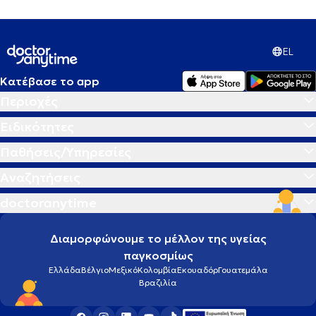
EL
Κατέβασε το app
Περιοχές
Ειδικότητες
Παθήσεις/Υπηρεσίες
Αναζητήσεις
doctoranytime
Διαμορφώνουμε το μέλλον της υγείας
παγκοσμίως
Ελλάδα
Βέλγιο
Μεξικό
Κολομβία
Εκουαδόρ
Γουατεμάλα
Βραζιλία