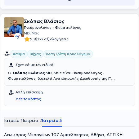
προσφέροντας στοχευμένη και επιστημονικά τεκμηριωμένη
υποστήριξη σε καπνιστές.
Σκόπας Βλάσιος
Πνευμονολόγος - Φυματιολόγος
MD, MSc
|
9.9
153 αξιολογήσεις
Άσθμα
Βήχας
Ίωση Γρίπη Κρυολόγημα
Σχετικά με τον ειδικό
Ο
Σκόπας Βλάσιος
MD, MSc είναι
Πνευμονολόγος -
Φυματιολόγος
, διατελεί Αναπληρωτής Διευθυντής της Γ’
Πνευμονολογικής Κλινικής του "Ερρίκος Ντυνάν" Hospital Center με
δυνατότητα επίσκεψης και νοσηλείας εντός αυτού και διατηρεί
Απλή επίσκεψη
ιδιωτικό ιατρείο στα Μελίσσια και στο Μαρούσι Αττικής,με
Δες το κόστος
ειδίκευση στη διερεύνηση και αντιμετώπιση βήχα - εμπύρετου,
λοιμώξεων αναπνευστικού, δύσπνοιας, θωρακικού άλγους,
άσθματος, ΧΑΠ, διάμεσων πνευμονοπαθειών, παρέχοντας
υπηρεσίες ελέγχου αναπνευστικής λειτουργίας, σπιρομέτρηση,
Ιατρείο 1
Ιατρείο 2
Ιατρείο 3
οξυμετρίας, υπερήχου θώρακος και εκπνεόμενου FeNO. Κατέχει
πλήθος εξειδικεύσεων, όπως Πιστοποίηση ERS στο παιδιατρικό
Λεωφόρος Μεσογείων 107 Αμπελόκηποι, Αθήνα, ΑΤΤΙΚΗ
άσθμα, Εξειδίκευση (πιστοποίηση ERS) στον Υπέρηχο Θώρακος,