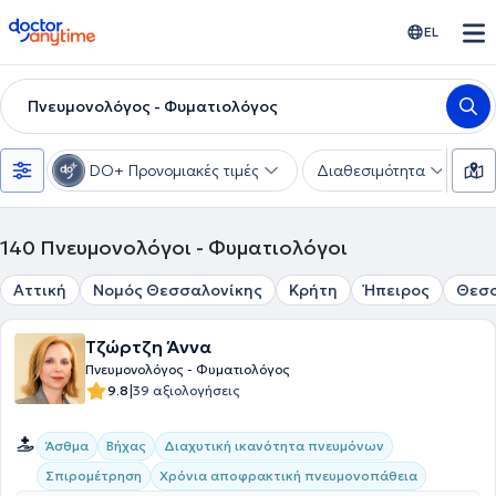
doctoranytime
EL
Πνευμονολόγος - Φυματιολόγος
DO+ Προνομιακές τιμές
Διαθεσιμότητα
Υ
140
Πνευμονολόγοι - Φυματιολόγοι
Αττική
Νομός Θεσσαλονίκης
Κρήτη
Ήπειρος
Θεσ
Τζώρτζη Άννα
Πνευμονολόγος - Φυματιολόγος
|
9.8
39 αξιολογήσεις
Άσθμα
Βήχας
Διαχυτική ικανότητα πνευμόνων
Σπιρομέτρηση
Χρόνια αποφρακτική πνευμονοπάθεια