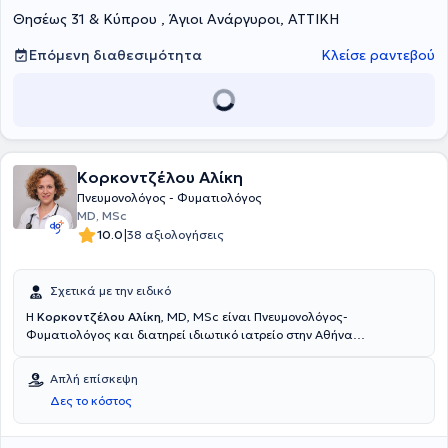
Θησέως 31 & Κύπρου , Άγιοι Ανάργυροι, ΑΤΤΙΚΗ
Επόμενη διαθεσιμότητα
Κλείσε ραντεβού
Κορκοντζέλου Αλίκη
Πνευμονολόγος - Φυματιολόγος
MD, MSc
|
10.0
38 αξιολογήσεις
Σχετικά με την ειδικό
Η
Κορκοντζέλου Αλίκη
, MD, MSc είναι Πνευμονολόγος-
Φυματιολόγος και διατηρεί ιδιωτικό ιατρείο στην Αθήνα
(Αμπελόκηποι), ενώ παράλληλα διατελεί επιμελήτρια της Α'
Πνευμονολογικής Κλινικής του ΙΑΣΩ. Είναι κάτοχος πτυχίου Ιατρικής
Απλή επίσκεψη
Σχολής του Εθνικού και Καποδιστριακού Πανεπιστημίου Αθηνών
Δες το κόστος
(ΕΚΠΑ) και μεταπτυχιακού τίτλου σπουδών Βιοϊατρικής του
Πανεπιστημίου Lancaster του Ηνωμένου Βασιλείου. Ειδικεύτηκε στην
Πνευμονολογία - Φυματιολογία στο ΓΝΝΘΑ "Η Σωτηρία" και στο