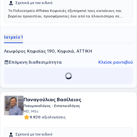
Σχετικά με τον ειδικό
Το Πολυϊατρείο Affidea Κηφισιάς εξυπηρετεί τους κατοίκους του
βορείου προαστίου, προσφέροντας ένα από τα πλουσιότερα σε
ειδικότητες πολυϊατρεία του δικτύου. Διαθέτει εξειδικευμένες
υπηρεσίες για τον ύπνο, τη νευρολογία και τη ρευματολογία,
καθιστώντας το ιδανικό σημείο πρόσβασης για εξειδικευμένη
Ιατρείο 1
φροντίδα στη βόρεια Αθήνα.
Λεωφόρος Κηφισίας 190, Κηφισιά, ΑΤΤΙΚΗ
Επόμενη διαθεσιμότητα
Κλείσε ραντεβού
Παναγούλιας Βασίλειος
Πνευμονολόγος - Εντατικολόγος
MD, MSc
|
9.9
18 αξιολογήσεις
Σχετικά με τον ειδικό