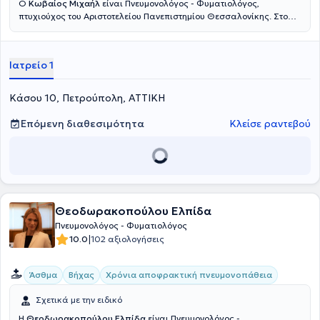
Ο
Κωβαίος Μιχαήλ
είναι Πνευμονολόγος - Φυματιολόγος,
πτυχιούχος του Αριστοτελείου Πανεπιστημίου Θεσσαλονίκης. Στο
σύγχρονο ιδιωτικό ιατρείο που διατηρεί στην Πετρούπολη,
προσφέρει εξειδικευμένες υπηρεσίες για την πρόληψη, διάγνωση
και αποτελεσματική αντιμετώπιση όλων των ασθενειών και
Ιατρείο 1
παθήσεων των πνευμόνων, όπως σπιρομέτρηση, οξυμετρία, μελέτη
ύπνου και μέτρηση λειτουργίας αναπνευστικών μυών. Παράλληλα,
προσφέρει συμβουλευτικές υπηρεσίες για τη διακοπή καπνίσματος,
Κάσου 10, Πετρούπολη, ΑΤΤΙΚΗ
για την πρόληψη και αντιμετώπιση της ΧΑΠ, καθώς και του
βρογχικού άσθματος παιδιών και ενηλίκων. Επιπλέον, ο ιατρός
Επόμενη διαθεσιμότητα
Κλείσε ραντεβού
παρακολουθεί και ελέγχει περιστατικά διάμεσων και
επαγγελματικών νοσημάτων. Τέλος, είναι μέλος του Ιατρικού
Συλλόγου Αθηνών, της Ελληνικής Πνευμονολογικής Εταιρείας, της
Ένωσης Πνευμονολόγων Ελλάδος και της European Respiratory
Society.
Θεοδωρακοπούλου Ελπίδα
Πνευμονολόγος - Φυματιολόγος
|
10.0
102 αξιολογήσεις
Άσθμα
Βήχας
Χρόνια αποφρακτική πνευμονοπάθεια
Σχετικά με την ειδικό
Η
Θεοδωρακοπούλου Ελπίδα
είναι Πνευμονολόγος -