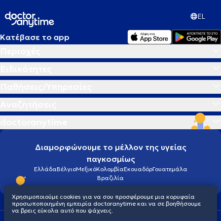
EL
Κατέβασε το app
Περιοχές
Ειδικότητες
Παθήσεις/Υπηρεσίες
Αναζητήσεις
doctoranytime
Διαμορφώνουμε το μέλλον της υγείας
παγκοσμίως
Ελλάδα
Βέλγιο
Μεξικό
Κολομβία
Εκουαδόρ
Γουατεμάλα
Βραζιλία
Χρησιμοποιούμε cookies για να σου προσφέρουμε μια κορυφαία
προσωποποιημένη εμπειρία doctoranytime και να σε βοηθήσουμε
να βρεις εύκολα αυτό που ψάχνεις.