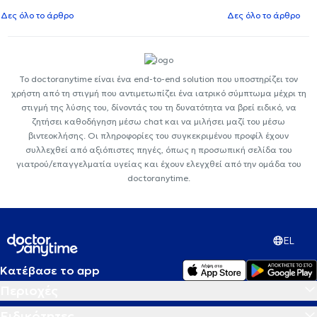
Δες όλο το άρθρο
Δες όλο το άρθρο
Το doctoranytime είναι ένα end-to-end solution που υποστηρίζει τον
χρήστη από τη στιγμή που αντιμετωπίζει ένα ιατρικό σύμπτωμα μέχρι τη
στιγμή της λύσης του, δίνοντάς του τη δυνατότητα να βρεί ειδικό, να
ζητήσει καθοδήγηση μέσω chat και να μιλήσει μαζί του μέσω
βιντεοκλήσης. Οι πληροφορίες του συγκεκριμένου προφίλ έχουν
συλλεχθεί από αξιόπιστες πηγές, όπως η προσωπική σελίδα του
γιατρού/επαγγελματία υγείας και έχουν ελεγχθεί από την ομάδα του
doctoranytime.
EL
Κατέβασε το app
Περιοχές
Ειδικότητες