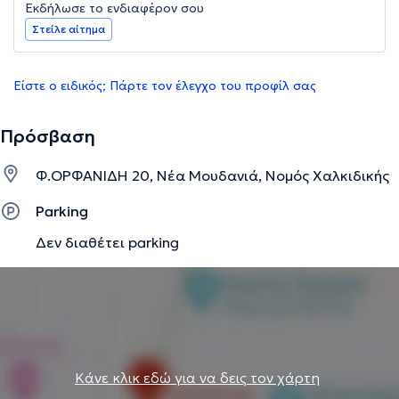
Εκδήλωσε το ενδιαφέρον σου
Στείλε αίτημα
Είστε ο ειδικός; Πάρτε τον έλεγχο του προφίλ σας
Πρόσβαση
Φ.ΟΡΦΑΝΙΔΗ 20, Νέα Μουδανιά, Νομός Χαλκιδικής
Parking
Δεν διαθέτει parking
Κάνε κλικ εδώ για να δεις τον χάρτη