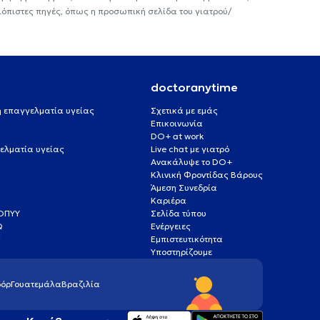
ιόπιστες πηγές, όπως η προσωπική σελίδα του γιατρού/
doctoranytime
 ή επαγγελματία υγείας
Σχετικά με εμάς
Επικοινωνία
DO+ at work
ελματία υγείας
Live chat με γιατρό
Ανακάλυψε το DO+
Κλινική Φροντίδας Βάρους
Άμεση Συνεδρία
Καριέρα
ΕΟΠΥΥ
Σελίδα τύπου
Q
Ενέργειες
ς
Εμπιστευτικότητα
Υποστηρίζουμε
όρ
Γουατεμάλα
Βραζιλία