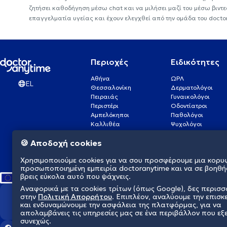
ζητήσει καθοδήγηση μέσω chat και να μιλήσει μαζί του μέσω βιντ
επαγγελματία υγείας και έχουν ελεγχθεί από την ομάδα του docto
Περιοχές
Ειδικότητες
Αθήνα
ΩΡΛ
EL
Θεσσαλονίκη
Δερματολόγοι
Πειραιάς
Γυναικολόγοι
Περιστέρι
Οδοντίατροι
Αμπελόκηποι
Παθολόγοι
Καλλιθέα
Ψυχολόγοι
Πάτρα
Οφθαλμίατροι
🍪 Αποδοχή cookies
Γλυφάδα
Ενδοκρινολόγοι
Νίκαια
Ουρολόγοι
Χρησιμοποιούμε cookies για να σου προσφέρουμε μια κορυ
Νέα Σμύρνη
Καρδιολόγοι
προσωποποιημένη εμπειρία doctoranytime και να σε βοηθή
βρεις εύκολα αυτό που ψάχνεις.
Αναφορικά με τα cookies τρίτων (όπως Google), δες περισ
στην
Πολιτική Απορρήτου
. Επιπλέον, αναλύουμε την επισκ
Διαμορφώνουμε το μέλλον τη
και ενδυναμώνουμε την ασφάλεια της πλατφόρμας, για να
απολαμβάνεις τις υπηρεσίες μας σε ένα περιβάλλον που εξ
συνεχώς.