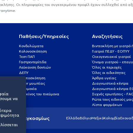
εοκλήσης. Οι πληροφορίες του συγκεκριμένου προφίλ έχουν συλλεχθεί από αξ
ranytime.
Παθήσεις/Υπηρεσίες
Αναζητήσεις
Κονδυλώματα
Βιντεοκλήση με γιατρό
Κολονοσκόπηση
Γιατροί ΠΕΔΥ - ΕΟΠΥΥ
Τεστ ΠΑΠ
Οικογενειακοί γιατροί
Γαστρεντερίτιδα
Όνομα γιατρού – επαγγ
Λεύκανση δοντιών
Όλες οι περιοχές
ΔΕΠΥ
Όλες οι ειδικότητες
Κολποσκόπηση
Άρθρα υγείας
Laser μυωπίας
Διαγνωστικά κέντρα
Πνευμονία
Διαγνωστικά κέντρα 
φαία
Καρκίνος του πνεύμονα
Συχνές ερωτήσεις - FA
σουμε να
Ρώτα τους ειδικούς μα
Λίστα φαρμάκων
σότερα
εψιμότητα
ς υγείας παγκοσμίως
Ελλάδα
Βέλγιο
Μεξικό
Κολομβία
Εκουαδ
ελίσσεται