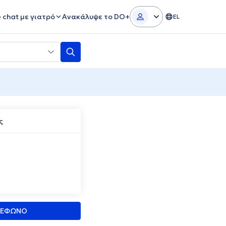
e chat με γιατρό
Ανακάλυψε το DO+
EL
ς
ΛΕΦΩΝΟ