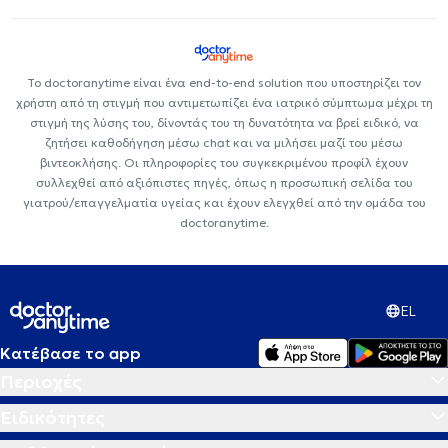
Το doctoranytime είναι ένα end-to-end solution που υποστηρίζει τον
χρήστη από τη στιγμή που αντιμετωπίζει ένα ιατρικό σύμπτωμα μέχρι τη
στιγμή της λύσης του, δίνοντάς του τη δυνατότητα να βρεί ειδικό, να
ζητήσει καθοδήγηση μέσω chat και να μιλήσει μαζί του μέσω
βιντεοκλήσης. Οι πληροφορίες του συγκεκριμένου προφίλ έχουν
συλλεχθεί από αξιόπιστες πηγές, όπως η προσωπική σελίδα του
γιατρού/επαγγελματία υγείας και έχουν ελεγχθεί από την ομάδα του
doctoranytime.
EL
Κατέβασε το app
Περιοχές
Ειδικότητες