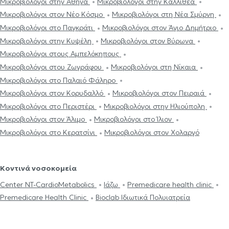
Μικροβιολόγοι στην Αθήνα
Μικροβιολόγοι στην Καλλιθέα
Μικροβιολόγοι στον Νέο Κόσμο
Μικροβιολόγοι στη Νέα Σμύρνη
Μικροβιολόγοι στο Παγκράτι
Μικροβιολόγοι στον Άγιο Δημήτριο
Μικροβιολόγοι στην Κυψέλη
Μικροβιολόγοι στον Βύρωνα
Μικροβιολόγοι στους Αμπελόκηπους
Μικροβιολόγοι στου Ζωγράφου
Μικροβιολόγοι στη Νίκαια
Μικροβιολόγοι στο Παλαιό Φάληρο
Μικροβιολόγοι στον Κορυδαλλό
Μικροβιολόγοι στον Πειραιά
Μικροβιολόγοι στο Περιστέρι
Μικροβιολόγοι στην Ηλιούπολη
Μικροβιολόγοι στον Άλιμο
Μικροβιολόγοι στο Ίλιον
Μικροβιολόγοι στο Κερατσίνι
Μικροβιολόγοι στον Χολαργό
Κοντινά νοσοκομεία
Center NT-CardioMetabolics
Ιάζω
Premedicare health clinic
Premedicare Health Clinic
Bioclab Ιδιωτικά Πολυιατρεία