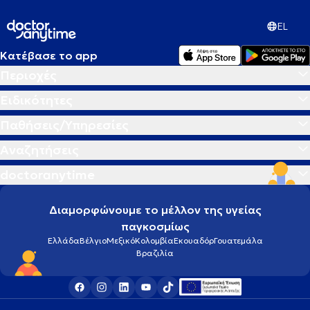
EL
Κατέβασε το app
Περιοχές
Ειδικότητες
Παθήσεις/Υπηρεσίες
Αναζητήσεις
doctoranytime
Διαμορφώνουμε το μέλλον της υγείας
παγκοσμίως
Ελλάδα
Βέλγιο
Μεξικό
Κολομβία
Εκουαδόρ
Γουατεμάλα
Βραζιλία