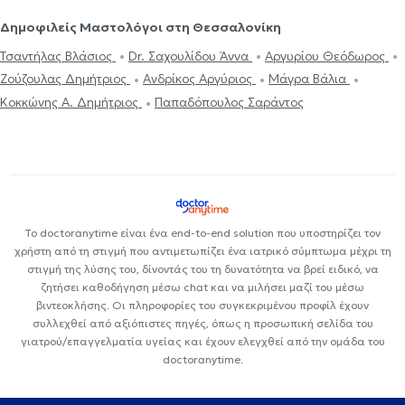
Δημοφιλείς Μαστολόγοι στη Θεσσαλονίκη
Τσαντήλας Βλάσιος
Dr. Σαχουλίδου Άννα
Αργυρίου Θεόδωρος
Ζούζουλας Δημήτριος
Ανδρίκος Αργύριος
Μάγρα Βάλια
Κοκκώνης Α. Δημήτριος
Παπαδόπουλος Σαράντος
Το doctoranytime είναι ένα end-to-end solution που υποστηρίζει τον
χρήστη από τη στιγμή που αντιμετωπίζει ένα ιατρικό σύμπτωμα μέχρι τη
στιγμή της λύσης του, δίνοντάς του τη δυνατότητα να βρεί ειδικό, να
ζητήσει καθοδήγηση μέσω chat και να μιλήσει μαζί του μέσω
βιντεοκλήσης. Οι πληροφορίες του συγκεκριμένου προφίλ έχουν
συλλεχθεί από αξιόπιστες πηγές, όπως η προσωπική σελίδα του
γιατρού/επαγγελματία υγείας και έχουν ελεγχθεί από την ομάδα του
doctoranytime.