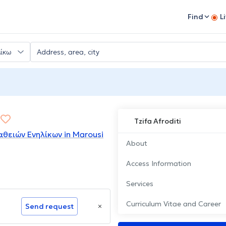
Find
L
Tzifa Afroditi
θειών Ενηλίκων in Marousi
About
Access Information
Services
Curriculum Vitae and Career
Send request