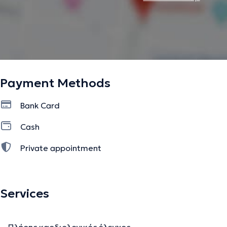
The description was edited by the doctoranytime team, based on verified inf
Payment Methods
Bank Card
Cash
Private appointment
Services
Πλήρης καρδιολογικός έλεγχος